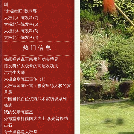
圳
“太极拳匠”魏老邪
太极北斗陈发科(7)
太极北斗陈发科(6)
太极北斗陈发科(5)
太极北斗陈发科(4)
杨露禅述说王宗岳的功夫境界
陈发科和太极拳的高层次功夫
洪均生大师
太极金刚陈正雷传（1）
太极宗师陈正雷：被窝里练太极的岁
月最
中国当代百位优秀武术家访谈系列--
杨式
我的父亲陈照丕
孙禄堂拳打俄国大力士 李光普授功
击石
骨子里都是太极拳