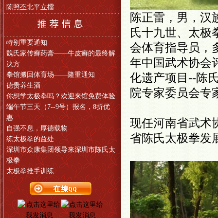
陈照丕北平立擂
陈正雷，男，汉族
氏十九世、
太极
特别重要通知
会体育指导员，多
魏氏家传癣药膏——牛皮癣的最终解
年中国武术协会
决方
拳馆搬回体育场——隆重通知
化遗产项目--
陈
德贵养生酒
院专家委员会专
你想学太极拳吗？欢迎来馆免费体验
端午节三天（7--9号）报名，8折优
惠
现任河南省武术
自强不息，厚德载物
省陈氏
太极
拳发
练太极拳的益处
深圳市众康集团领导来深圳市陈氏太
极拳
太极拳推手训练