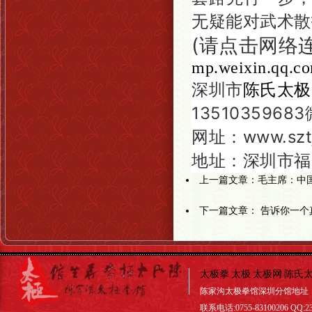
无疑能对武术散
(请点击网络
mp.weixin.qq.c
深圳市
陈氏太极
13510359683
网址：www.szt
地址：深圳市福
上一篇文章：
毛主席：中
下一篇文章：
告诉你一个
太极拳
太极
太极网
陈氏
陈家沟太极拳馆深圳分馆地址
联系电话:0755-83100206 QQ:23