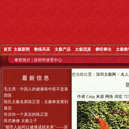
首页
太极新闻
教练风采
太极产品
太极流派
拳经拳论
太极教
拳馆简介
|
深圳市体育中心
您当前位置：
深圳太极网
>
名人
毛主席：中国人的健康靠中医不是靠
西医
作者
Cstjq
来源
网络
浏览
72
陈氏太极名家陈正雷：太极拳发展到
最后
告诉你一个真实的陈正雷
医武兼修 太极之子
“都市人如何让健康成就未来”——深