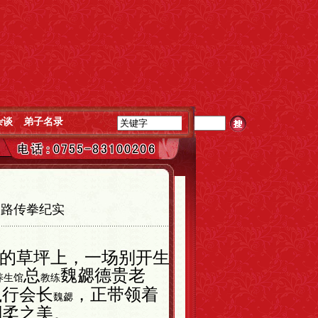
杂谈
弟子名录
二路传拳纪实
的草坪上，一场别开生
总
魏勰德贵老
养生馆
教练
执行会长
，正带领着
魏勰
刚柔之美。