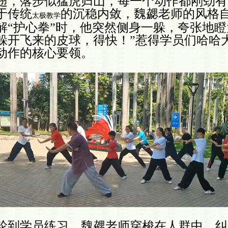
翅，落步似猛虎归山，每一个动作都刚劲有
于传统
的沉稳内敛，魏勰老师的风格
太极教学
解“护心拳”时，他突然侧身一躲，夸张地瞪
躲开飞来的皮球，得快！”惹得学员们哈哈
动作的核心要领。
轮到学员练习，魏勰老师穿梭在人群中，纠