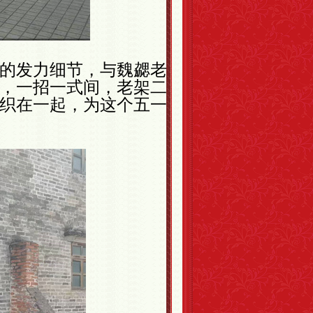
的发力细节，与魏勰老
，一招一式间，老架二
织在一起，为这个五一