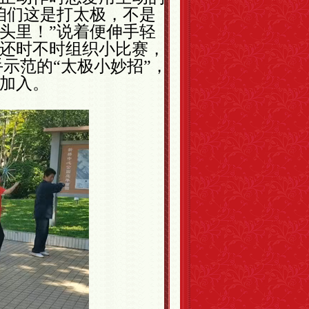
咱们这是打太极，不是
头里！”说着便伸手轻
还时不时组织小比赛，
示范的“太极小妙招”，
加入。