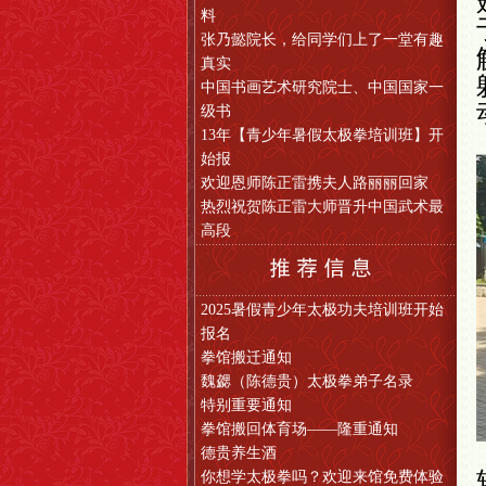
料
张乃懿院长，给同学们上了一堂有趣
真实
中国书画艺术研究院士、中国国家一
级书
13年【青少年暑假太极拳培训班】开
始报
欢迎恩师陈正雷携夫人路丽丽回家
热烈祝贺陈正雷大师晋升中国武术最
高段
2025暑假青少年太极功夫培训班开始
报名
拳馆搬迁通知
魏勰（陈德贵）太极拳弟子名录
特别重要通知
拳馆搬回体育场——隆重通知
德贵养生酒
你想学太极拳吗？欢迎来馆免费体验