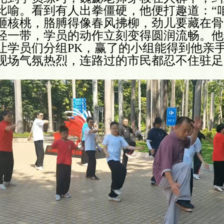
比喻。看到有人出拳僵硬，他便打趣道：“
砸核桃，胳膊得像春风拂柳，劲儿要藏在骨
轻一带，学员的动作立刻变得圆润流畅。他
让学员们分组PK，赢了的小组能得到他亲手
现场气氛热烈，连路过的市民都忍不住驻足