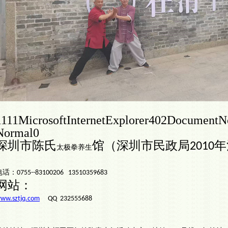
1
1
1
1
MicrosoftInternetExplorer4
0
2
DocumentNo
Normal
0
深圳市陈氏
馆
（
深圳市民政局
年
2010
太极拳养生
电话：
0755--83100206 13510359683
网站：
ww.sztjq.com
QQ 232555688