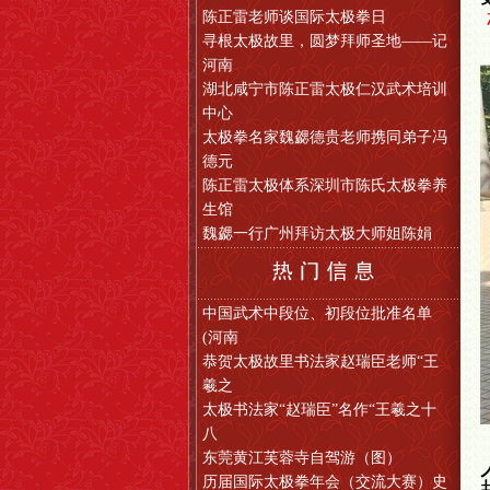
陈正雷老师谈国际太极拳日
寻根太极故里，圆梦拜师圣地——记
河南
湖北咸宁市陈正雷太极仁汉武术培训
中心
太极拳名家魏勰德贵老师携同弟子冯
德元
陈正雷太极体系深圳市陈氏太极拳养
生馆
魏勰一行广州拜访太极大师姐陈娟
中国武术中段位、初段位批准名单
(河南
恭贺太极故里书法家赵瑞臣老师“王
羲之
太极书法家“赵瑞臣”名作“王羲之十
八
东莞黄江芙蓉寺自驾游（图）
历届国际太极拳年会（交流大赛）史