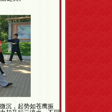
微沉，起势如苍鹰振