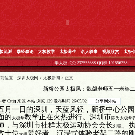
极流派
拳经拳论
太极教学
太极养生
名人轶事
视频欣赏
太极
学太极
:QQ:232555688 QQ群:101556258
当前位置：
深圳太极网
>
太极新闻
> 正文
新桥公园太极风：魏勰老师五一老架
作者
Cstjq
来源
本站
浏览
129
发布时间
26/05/02
分享到外站
五月一日的深圳，天蓝风轻，新桥中心公园
面的
教学正在火热进行。深圳市
太极拳
陈氏太极拳
师，与深圳市社群太极运动协会会长
、
刘强
数十位
爱好者，沉浸式体验老架二路的
太极