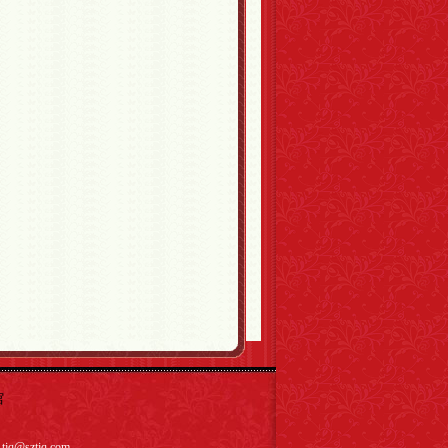
馆
q@sztjq.com