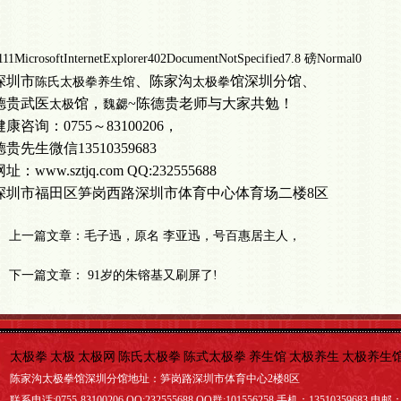
1
1
1
MicrosoftInternetExplorer4
0
2
DocumentNotSpecified
7.8 磅
Normal
0
深圳市
、陈家沟
馆深圳分馆、
陈氏太极拳养生馆
太极拳
德贵武医
馆，
~陈德贵老师与大家共勉！
太极
魏勰
健康咨询：
0755～83100206，
德贵
先生
微信
13510359683
网址：
www.sztjq.com QQ:232555688
深圳市福田区
笋岗西路深圳市体育中心体育场二楼
8区
上一篇文章：
毛子迅，原名 李亚迅，号百惠居主人，
下一篇文章：
91岁的朱镕基又刷屏了!
太极拳
太极
太极网
陈氏太极拳
陈式太极拳
养生馆
太极养生
太极养生
陈家沟太极拳馆深圳分馆地址：笋岗路深圳市体育中心2楼8区
联系电话:0755-83100206 QQ:232555688 QQ群:101556258 手机：13510359683 电邮：tj