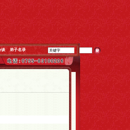
杂谈
弟子名录