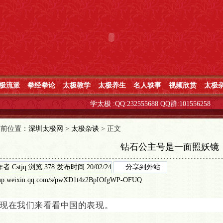
极流派
拳经拳论
太极教学
太极养生
名人轶事
视频欣赏
太极
学太极
:QQ:232555688 QQ群:101556258
当前位置：
深圳太极网
>
太极杂谈
> 正文
钻石公主号是一面照妖镜
作者
Cstjq
浏览
378
发布时间
20/02/24
分享到外站
p.weixin.qq.com/s/pwXD1t4z2BpIOfgWP-OFUQ
现在我们来看看中国的表现。