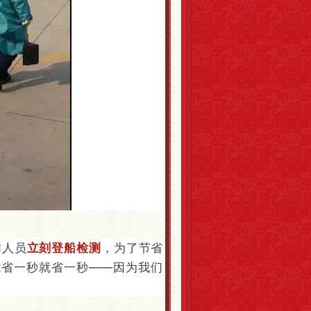
作人员
立刻登船检测
，
为了节省
能省一秒就省一秒——因为我们