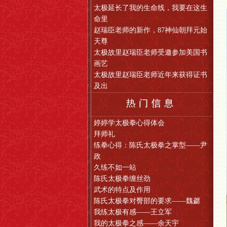
太极延长了我的生命线，我要在这生
命里
赵瑞臣老师的新作，87神仙朝拜元始
天尊
太极故里赵瑞臣老师受邀参加美国书
画艺
太极故里赵瑞臣老师近年来获得证书
及出
婷婷学太极拳心得体会
拜师礼
练拳心得：陈氏太极拳之掌型——尹
政
久练不如一站
陈氏太极拳缠丝劲
武术的特点及作用
陈氏太极拳对臀部的要求——魏勰
我练太极有感——王立军
我的太极拳之感——余天宇