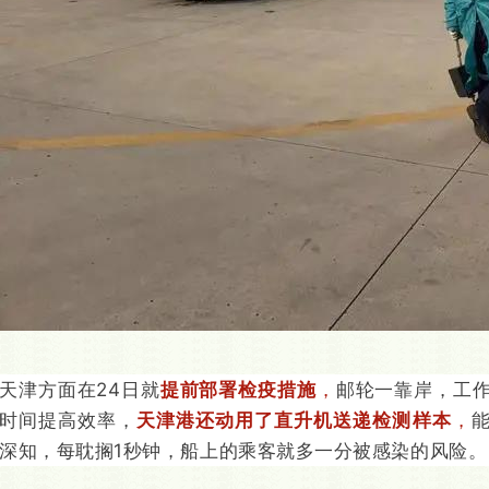
天津方面在24日就
提前部署检疫措施
，
邮轮一靠岸，工
时间提高效率，
天津港还动用了直升机送递检测样本
，
深知，每耽搁1秒钟，船上的乘客就多一分被感染的风险。