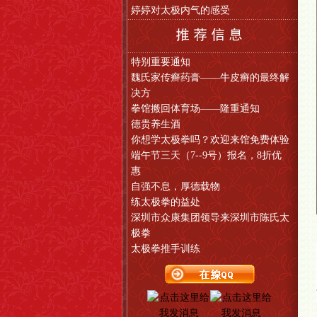
婷婷对太极内气的感受
特别重要通知
魏氏家传癣药膏——牛皮癣的最终解
决方
拳馆搬回体育场——隆重通知
德贵养生酒
你想学太极拳吗？欢迎来馆免费体验
端午节三天（7--9号）报名，8折优
惠
自强不息，厚德载物
练太极拳的益处
深圳市众康集团领导来深圳市陈氏太
极拳
太极拳推手训练