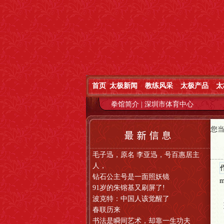
首页
太极新闻
教练风采
太极产品
太
拳馆简介
|
深圳市体育中心
您
毛子迅，原名 李亚迅，号百惠居主
人，
钻石公主号是一面照妖镜
m
91岁的朱镕基又刷屏了!
波克特：中国人该觉醒了
春联历来
书法是瞬间艺术，却靠一生功夫